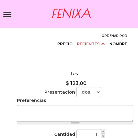
Pasar
al
Toggle
contenido
navigation
principal
ORDENAR POR
PRECIO
RECIENTES
NOMBRE
test
$ 123,00
Presentacion
Preferencias
Cantidad