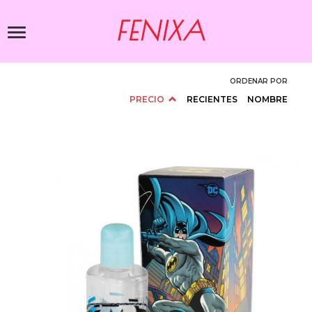
Pasar
al
Toggle
contenido
navigation
principal
ORDENAR POR
PRECIO
RECIENTES
NOMBRE