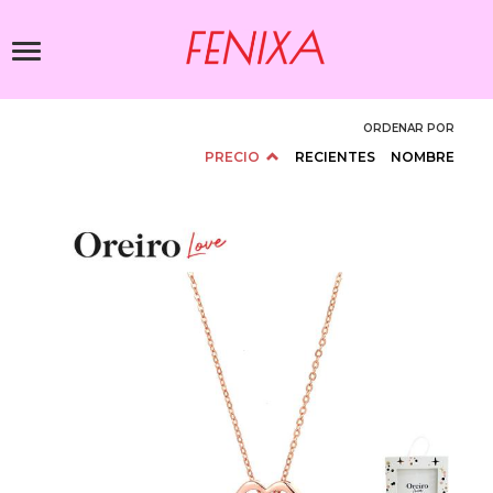
Pasar
al
Toggle
contenido
navigation
principal
ORDENAR POR
PRECIO
RECIENTES
NOMBRE