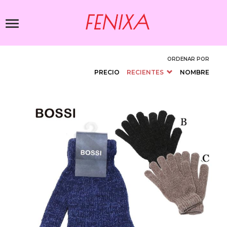
Pasar
al
Toggle
contenido
navigation
principal
ORDENAR POR
PRECIO
RECIENTES
NOMBRE