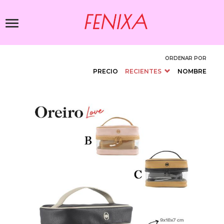
Pasar
al
Toggle
contenido
navigation
principal
ORDENAR POR
PRECIO
RECIENTES
NOMBRE