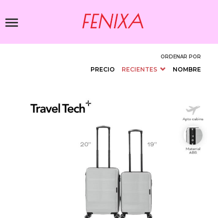
Pasar
al
Toggle
contenido
navigation
principal
ORDENAR POR
PRECIO
RECIENTES
NOMBRE