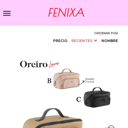
Pasar
al
Toggle
contenido
navigation
principal
ORDENAR POR
PRECIO
RECIENTES
NOMBRE