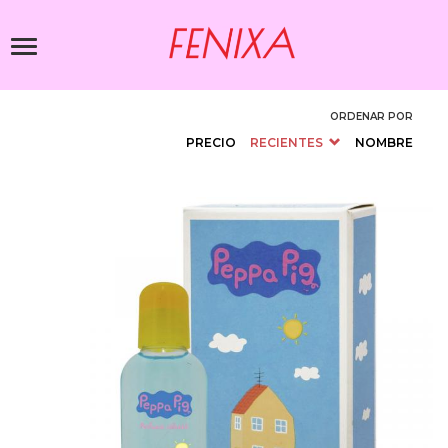
Pasar
al
Toggle
contenido
navigation
principal
ORDENAR POR
PRECIO
RECIENTES
NOMBRE