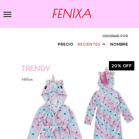
Pasar
al
Toggle
contenido
navigation
principal
ORDENAR POR
PRECIO
RECIENTES
NOMBRE
20% OFF