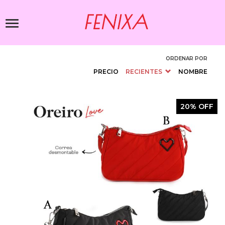
Pasar
al
Toggle
contenido
navigation
principal
ORDENAR POR
PRECIO
RECIENTES
NOMBRE
20% OFF